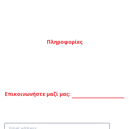
Ο λογαριασμός μου
Καλάθι
Αγαπημένα
Ταμείο
Πληροφορίες
Τρόποι πληρωμής
Τρόποι αποστολής
Επιστροφές
Όροι & προϋποθέσεις
Επικοινωνήστε μαζί μας:
Στείλτε μας μήνυμα