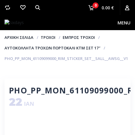
0
0.00 €
MENU
ΑΡΧΙΚΉ ΣΕΛΊΔΑ
ΤΡΟΧΟΊ
ΕΜΠΡΌΣ ΤΡΟΧΟΊ
ΑΥΤΟΚΌΛΛΗΤΑ ΤΡΟΧΏΝ ΠΟΡΤΟΚΑΛΊ ΚΤΜ ΣΕΤ 17″
PHO_PP_MON_61109099000_RIM_STICKER_SET__SALL__AWSG__V1
PHO_PP_MON_61109099000_RI
22
ΙΑΝ