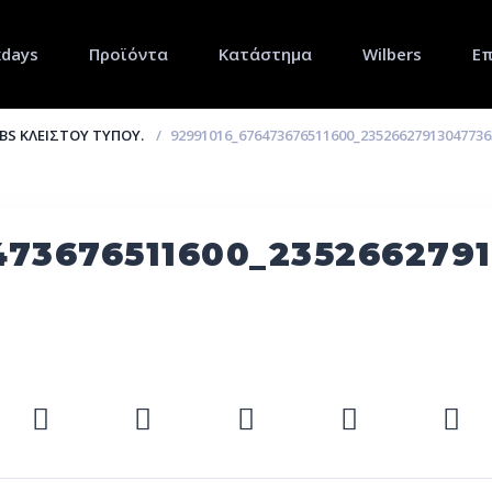
xdays
Προϊόντα
Κατάστημα
Wilbers
Επ
BS ΚΛΕΙΣΤΟΎ ΤΎΠΟΥ.
92991016_676473676511600_2352662791304773
473676511600_235266279