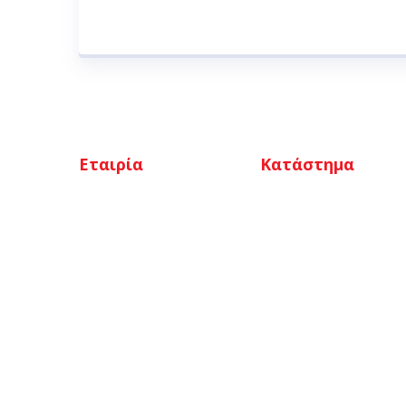
Εταιρία
Κατάστημα
Αρχική
Ο λογαριασμός μου
Ποιοι είμαστε
Καλάθι
Κατάστημα
Αγαπημένα
Επικοινωνία
Ταμείο