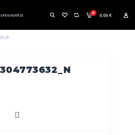
0
ικοινωνία
0.00 €
632_N
1304773632_N