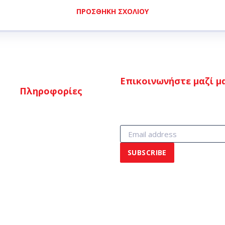
ΠΡΟΣΘΉΚΗ ΣΧΟΛΊΟΥ
Επικοινωνήστε μαζί μ
Πληροφορίες
Τρόποι πληρωμής
Τρόποι αποστολής
Επιστροφές
Όροι & προϋποθέσεις
© 2017 Sixdays! All Rights Reserved. Powered by