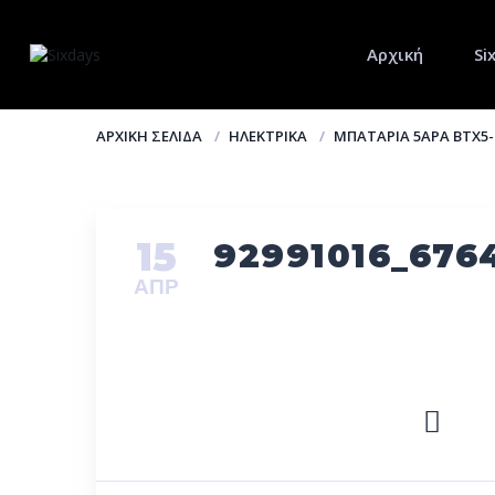
Αρχική
Si
ΑΡΧΙΚΉ ΣΕΛΊΔΑ
ΗΛΕΚΤΡΙΚΆ
ΜΠΑΤΑΡΊΑ 5ΆΡΑ BTX5-
15
92991016_676
ΑΠΡ