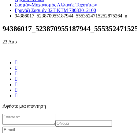
Σασμάν-Μηχανισμός Αλλαγής Ταχυτήτων
Γρανάζι Σασμάν 32Τ KTM 78033012100
94386017_523870955187944_5553524715252875264_n
94386017_523870955187944_55535247152
23
Απρ
Αφήστε μια απάντηση