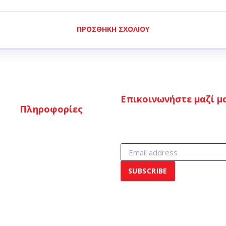
ΠΡΟΣΘΉΚΗ ΣΧΟΛΊΟΥ
Επικοινωνήστε μαζί μ
Πληροφορίες
Τρόποι πληρωμής
Τρόποι αποστολής
Επιστροφές
Όροι & προϋποθέσεις
© 2017 Sixdays! All Rights Reserved. Powered by