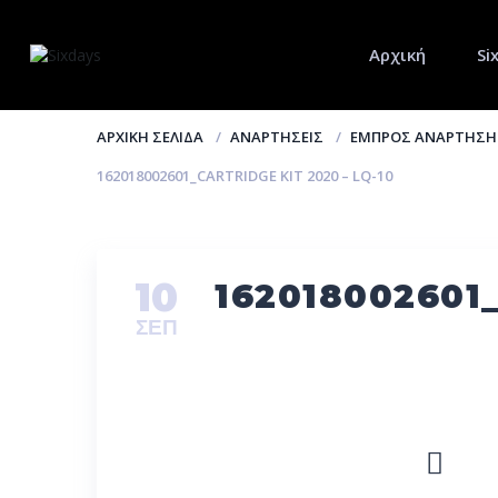
Αρχική
Si
ΑΡΧΙΚΉ ΣΕΛΊΔΑ
ΑΝΑΡΤΉΣΕΙΣ
ΕΜΠΡΌΣ ΑΝΆΡΤΗΣΗ
162018002601_CARTRIDGE KIT 2020 – LQ-10
10
162018002601_
ΣΕΠ