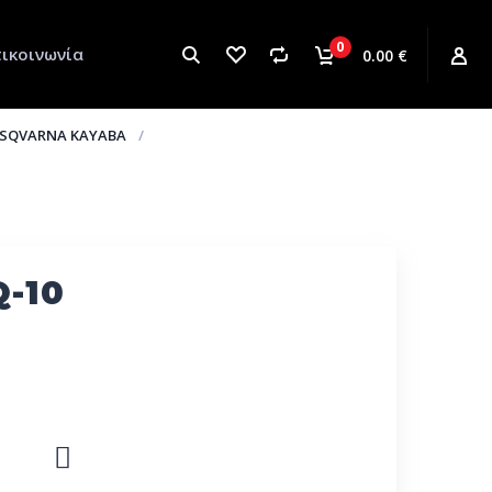
0
ικοινωνία
0.00 €
HUSQVARNA KAYABA
Q-10