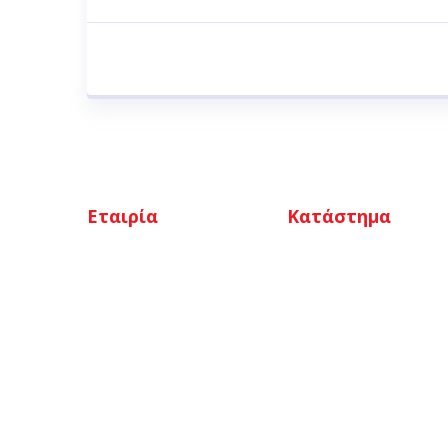
Εταιρία
Κατάστημα
Αρχική
Ο λογαριασμός μου
Ποιοι είμαστε
Καλάθι
Κατάστημα
Αγαπημένα
Επικοινωνία
Ταμείο