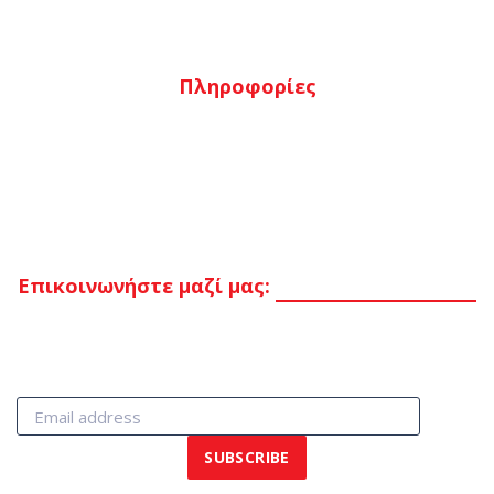
Αγαπημένα
Ταμείο
Πληροφορίες
Τρόποι πληρωμής
Τρόποι αποστολής
Επιστροφές
Όροι & προϋποθέσεις
Επικοινωνήστε μαζί μας:
Στείλτε μας μήνυμα