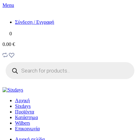
Menu
Σύνδεση / Εγγραφή
0
0.00 €
Products
search
Αρχική
Sixdays
Προϊόντα
Κατάστημα
Wilbers
Επικοινωνία
Αρχική σελίδα