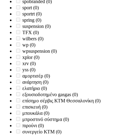
spobranded
(0)
sport
(0)
sportrt
(0)
spring
(0)
suspension
(0)
TFX
(0)
wilbers
(0)
wp
(0)
wpsuspension
(0)
xplor
(0)
xrv
(0)
yss
(0)
αμορτισέρ
(0)
ανάρτηση
(0)
ελατήριο
(0)
εξουσιοδοτημένο gasgas
(0)
επίσημο σέρβις ΚΤΜ Θεσσαλονίκη
(0)
επισκευή
(0)
μπουκάλα
(0)
μπροστινό σύστημα
(0)
πιρούνι
(0)
συνεργείο ΚΤΜ
(0)