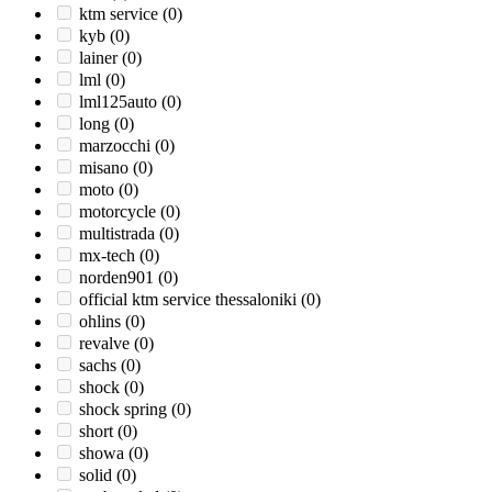
ktm service
(0)
kyb
(0)
lainer
(0)
lml
(0)
lml125auto
(0)
long
(0)
marzocchi
(0)
misano
(0)
moto
(0)
motorcycle
(0)
multistrada
(0)
mx-tech
(0)
norden901
(0)
official ktm service thessaloniki
(0)
ohlins
(0)
revalve
(0)
sachs
(0)
shock
(0)
shock spring
(0)
short
(0)
showa
(0)
solid
(0)