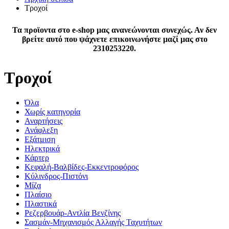
Τροχοί
Τα προϊοντα στο e-shop μας ανανεώνονται συνεχώς. Αν δεν
βρείτε αυτό που ψάχνετε επικοινωνήστε μαζί μας στο
2310253220.
Τροχοί
Όλα
Χωρίς κατηγορία
Αναρτήσεις
Ανάφλεξη
Εξάτμιση
Ηλεκτρικά
Κάρτερ
Κεφαλή-Βαλβίδες-Εκκεντροφόρος
Κύλινδρος-Πιστόνι
Μίζα
Πλαίσιο
Πλαστικά
Ρεζερβουάρ-Αντλία Βενζίνης
Σασμάν-Μηχανισμός Αλλαγής Ταχυτήτων