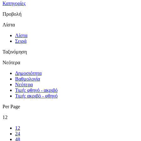
Κατηγορίες
Προβολή
Λίστα
Λίστα
Σειρά
Ταξινόμηση
Νεότερα
Δημοσιότητα
Βαθμολογία
Νεότερα
Τιμή: φθηνό - ακριβό
Τιμή: ακριβό - φθηνό
Per Page
12
12
24
48