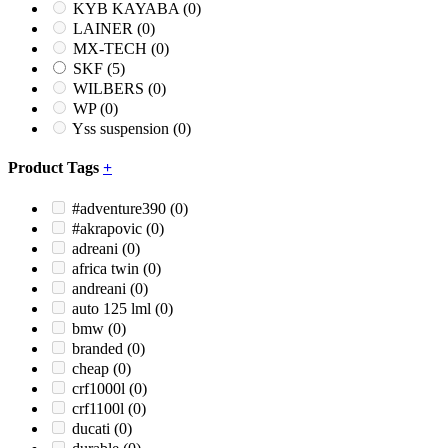
KYB KAYABA
(0)
LAINER
(0)
MX-TECH
(0)
SKF
(5)
WILBERS
(0)
WP
(0)
Yss suspension
(0)
Product Tags
+
#adventure390
(0)
#akrapovic
(0)
adreani
(0)
africa twin
(0)
andreani
(0)
auto 125 lml
(0)
bmw
(0)
branded
(0)
cheap
(0)
crf1000l
(0)
crf1100l
(0)
ducati
(0)