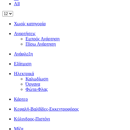
All
Χωρίς κατηγορία
Αναρτήσεις
Εμπρός Ανάρτηση
Πίσω Ανάρτηση
Ανάφλεξη
Εξάτμιση
Ηλεκτρικά
Καλωδίωση
Όργανα
Φώτα-Φλας
Κάρτερ
Κεφαλή-Βαλβίδες-Εκκεντροφόρος
Κύλινδρος-Πιστόνι
Μίζα