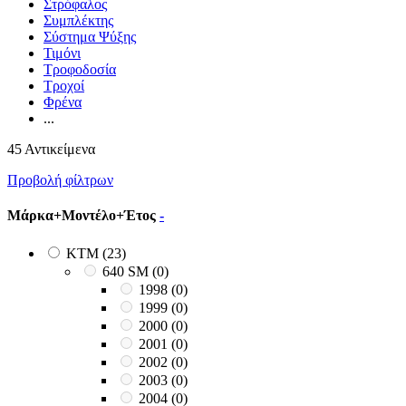
Στρόφαλος
Συμπλέκτης
Σύστημα Ψύξης
Τιμόνι
Τροφοδοσία
Τροχοί
Φρένα
...
45 Αντικείμενα
Προβολή φίλτρων
Μάρκα+Μοντέλο+Έτος
-
KTM
(23)
640 SM
(0)
1998
(0)
1999
(0)
2000
(0)
2001
(0)
2002
(0)
2003
(0)
2004
(0)