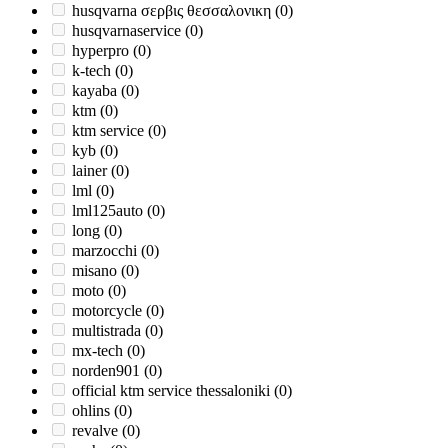
husqvarna σερβις θεσσαλονικη
(0)
husqvarnaservice
(0)
hyperpro
(0)
k-tech
(0)
kayaba
(0)
ktm
(0)
ktm service
(0)
kyb
(0)
lainer
(0)
lml
(0)
lml125auto
(0)
long
(0)
marzocchi
(0)
misano
(0)
moto
(0)
motorcycle
(0)
multistrada
(0)
mx-tech
(0)
norden901
(0)
official ktm service thessaloniki
(0)
ohlins
(0)
revalve
(0)