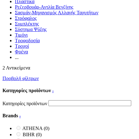
Πλαστικά
Ρεζερβουάρ-Αντλία Βενζίνης
Σασμάν-Μηχανισμός Αλλαγής Ταχυτήτων
Στρόφαλος
Συμπλέκτης
Σύστημα Ψύξης
Τιμόνι
Τροφοδοσία
Τροχοί
Φρένα
...
2 Αντικείμενα
Προβολή φίλτρων
Κατηγορίες προϊόντων
-
Κατηγορίες προϊόντων
Brands
-
ATHENA
(0)
BIHR
(0)