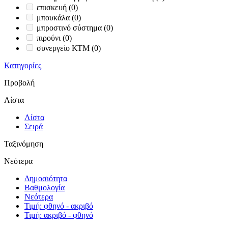
επισκευή
(0)
μπουκάλα
(0)
μπροστινό σύστημα
(0)
πιρούνι
(0)
συνεργείο ΚΤΜ
(0)
Κατηγορίες
Προβολή
Λίστα
Λίστα
Σειρά
Ταξινόμηση
Νεότερα
Δημοσιότητα
Βαθμολογία
Νεότερα
Τιμή: φθηνό - ακριβό
Τιμή: ακριβό - φθηνό