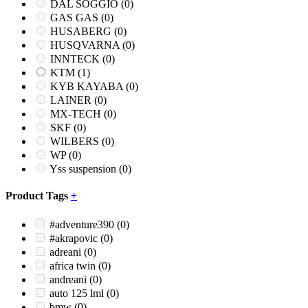
DAL SOGGIO
(0)
GAS GAS
(0)
HUSABERG
(0)
HUSQVARNA
(0)
INNTECK
(0)
KTM
(1)
KYB KAYABA
(0)
LAINER
(0)
MX-TECH
(0)
SKF
(0)
WILBERS
(0)
WP
(0)
Yss suspension
(0)
Product Tags
+
#adventure390
(0)
#akrapovic
(0)
adreani
(0)
africa twin
(0)
andreani
(0)
auto 125 lml
(0)
bmw
(0)