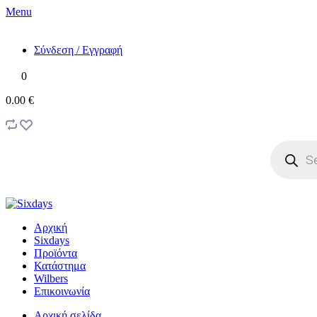
Menu
Σύνδεση / Εγγραφή
0
0.00 €
Products
search
Αρχική
Sixdays
Προϊόντα
Κατάστημα
Wilbers
Επικοινωνία
Αρχική σελίδα