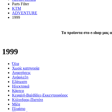
Parts Filter
KTM
ADVENTURE
1999
Τα προϊοντα στο e-shop μας α
1999
Όλα
Χωρίς κατηγορία
Αναρτήσεις
Ανάφλεξη
Εξάτμιση
Ηλεκτρικά
Κάρτερ
Κεφαλή-Βαλβίδες-Εκκεντροφόρος
Κύλινδρος-Πιστόνι
Μίζα
Πλαίσιο