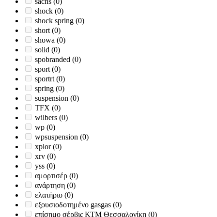
sachs
(0)
shock
(0)
shock spring
(0)
short
(0)
showa
(0)
solid
(0)
spobranded
(0)
sport
(0)
sportrt
(0)
spring
(0)
suspension
(0)
TFX
(0)
wilbers
(0)
wp
(0)
wpsuspension
(0)
xplor
(0)
xrv
(0)
yss
(0)
αμορτισέρ
(0)
ανάρτηση
(0)
ελατήριο
(0)
εξουσιοδοτημένο gasgas
(0)
επίσημο σέρβις ΚΤΜ Θεσσαλονίκη
(0)