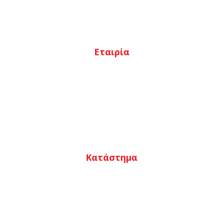
Εταιρία
Αρχική
Ποιοι είμαστε
Κατάστημα
Επικοινωνία
Κατάστημα
Ο λογαριασμός μου
Καλάθι
Αγαπημένα