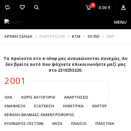
0
0.00 €
MENU
ΑΡΧΙΚΉ ΣΕΛΊΔΑ
PARTS FILTER
KTM
SX 350
2001
Τα προϊοντα στο e-shop μας ανανεώνονται συνεχώς. Αν
δεν βρείτε αυτό που ψάχνετε επικοινωνήστε μαζί μας
στο 2310253220.
2001
ΌΛΑ
ΧΩΡΊΣ ΚΑΤΗΓΟΡΊΑ
ΑΝΑΡΤΉΣΕΙΣ
ΑΝΆΦΛΕΞΗ
ΕΞΆΤΜΙΣΗ
ΗΛΕΚΤΡΙΚΆ
ΚΆΡΤΕΡ
ΚΕΦΑΛΉ-ΒΑΛΒΊΔΕΣ-ΕΚΚΕΝΤΡΟΦΌΡΟΣ
ΚΎΛΙΝΔΡΟΣ-ΠΙΣΤΌΝΙ
ΜΊΖΑ
ΠΛΑΊΣΙΟ
ΠΛΑΣΤΙΚΆ