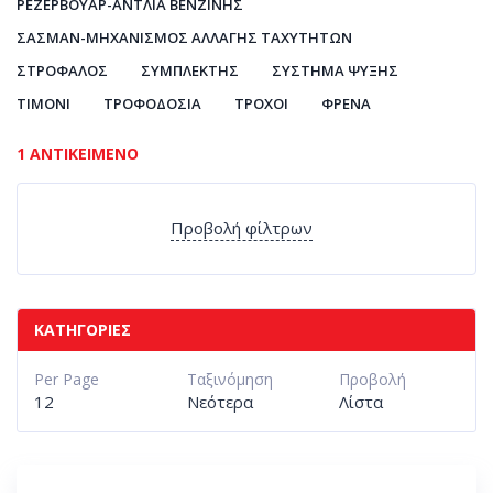
ΡΕΖΕΡΒΟΥΆΡ-ΑΝΤΛΊΑ ΒΕΝΖΊΝΗΣ
ΣΑΣΜΆΝ-ΜΗΧΑΝΙΣΜΌΣ ΑΛΛΑΓΉΣ ΤΑΧΥΤΉΤΩΝ
ΣΤΡΌΦΑΛΟΣ
ΣΥΜΠΛΈΚΤΗΣ
ΣΎΣΤΗΜΑ ΨΎΞΗΣ
ΤΙΜΌΝΙ
ΤΡΟΦΟΔΟΣΊΑ
ΤΡΟΧΟΊ
ΦΡΈΝΑ
1 ΑΝΤΙΚΕΊΜΕΝΟ
Προβολή φίλτρων
ΚΑΤΗΓΟΡΊΕΣ
Per Page
Ταξινόμηση
Προβολή
12
Νεότερα
Λίστα