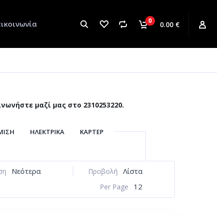
0
ικοινωνία
0.00 €
νωνήστε μαζί μας στο 2310253220.
ΜΙΣΗ
ΗΛΕΚΤΡΙΚΆ
ΚΆΡΤΕΡ
ΜΊΖΑ
ΠΛΑΊΣΙΟ
ΠΛΑΣΤΙΚΆ
ΉΣ ΤΑΧΥΤΉΤΩΝ
ΣΤΡΌΦΑΛΟΣ
Νεότερα
Λίστα
ση
Προβολή
ΦΟΔΟΣΊΑ
ΤΡΟΧΟΊ
ΦΡΈΝΑ
12
Per Page