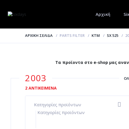
Αρχική
Si
ΑΡΧΙΚΉ ΣΕΛΊΔΑ
PARTS FILTER
KTM
SX 525
2
Τα προϊοντα στο e-shop μας αναν
2003
ΌΛ
2 ΑΝΤΙΚΕΊΜΕΝΑ
Κατηγορίες προϊόντων
-
Κατηγορίες προϊόντων