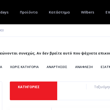
xdays
Προϊόντα
Κατάστημα
Wilbers
Επ
003
εώνονται συνεχώς. Αν δεν βρείτε αυτό που ψάχνετε επικοι
Α
ΧΩΡΊΣ ΚΑΤΗΓΟΡΊΑ
ΑΝΑΡΤΉΣΕΙΣ
ΑΝΆΦΛΕΞΗ
ΕΞΆΤ
ΚΕΦΑΛΉ-ΒΑΛΒΊΔΕΣ-ΕΚΚΕΝΤΡΟΦΌΡΟΣ
ΚΎΛΙΝΔΡΟΣ-ΠΙΣΤΌΝΙ
ΡΕΖΕΡΒΟΥΆΡ-ΑΝΤΛΊΑ ΒΕΝΖΊΝΗΣ
ΣΑΣΜΆΝ-ΜΗΧΑΝΙΣΜΌΣ ΑΛΛΑΓ
ΚΑΤΗΓΟΡΊΕΣ
Ταξινόμη
ΣΥΜΠΛΈΚΤΗΣ
ΣΎΣΤΗΜΑ ΨΎΞΗΣ
ΤΙΜΌΝΙ
ΤΡΟ