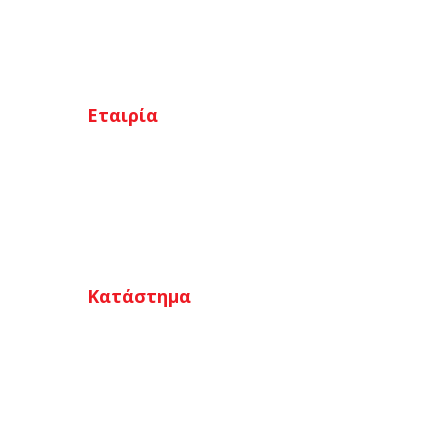
Εταιρία
Αρχική
Ποιοι είμαστε
Κατάστημα
Επικοινωνία
Κατάστημα
Ο λογαριασμός μου
Καλάθι
Αγαπημένα
Ταμείο