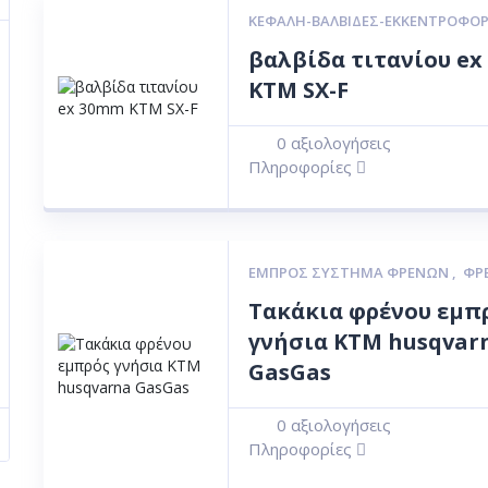
ΚΕΦΑΛΉ-ΒΑΛΒΊΔΕΣ-ΕΚΚΕΝΤΡΟΦΌ
βαλβίδα τιτανίου e
KTM SX-F
0
αξιολογήσεις
Πληροφορίες
ΕΜΠΡΌΣ ΣΎΣΤΗΜΑ ΦΡΈΝΩΝ
,
ΦΡ
Τακάκια φρένου εμπ
γνήσια ΚΤΜ husqvar
GasGas
0
αξιολογήσεις
Πληροφορίες