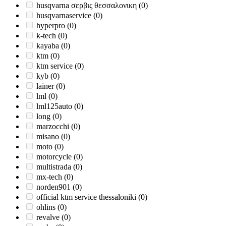
husqvarna σερβις θεσσαλονικη
(0)
husqvarnaservice
(0)
hyperpro
(0)
k-tech
(0)
kayaba
(0)
ktm
(0)
ktm service
(0)
kyb
(0)
lainer
(0)
lml
(0)
lml125auto
(0)
long
(0)
marzocchi
(0)
misano
(0)
moto
(0)
motorcycle
(0)
multistrada
(0)
mx-tech
(0)
norden901
(0)
official ktm service thessaloniki
(0)
ohlins
(0)
revalve
(0)