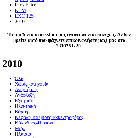
Parts Filter
KTM
EXC 125
2010
Τα προϊοντα στο e-shop μας ανανεώνονται συνεχώς. Αν δεν
βρείτε αυτό που ψάχνετε επικοινωνήστε μαζί μας στο
2310253220.
2010
Όλα
Χωρίς κατηγορία
Αναρτήσεις
Ανάφλεξη
Εξάτμιση
Ηλεκτρικά
Κάρτερ
Κεφαλή-Βαλβίδες-Εκκεντροφόρος
Κύλινδρος-Πιστόνι
Μίζα
Πλαίσιο