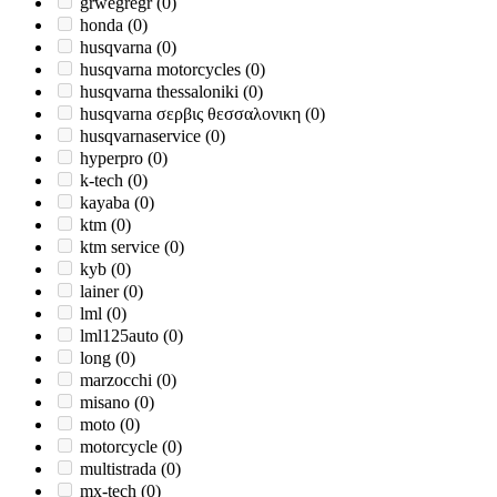
grwegregr
(0)
honda
(0)
husqvarna
(0)
husqvarna motorcycles
(0)
husqvarna thessaloniki
(0)
husqvarna σερβις θεσσαλονικη
(0)
husqvarnaservice
(0)
hyperpro
(0)
k-tech
(0)
kayaba
(0)
ktm
(0)
ktm service
(0)
kyb
(0)
lainer
(0)
lml
(0)
lml125auto
(0)
long
(0)
marzocchi
(0)
misano
(0)
moto
(0)
motorcycle
(0)
multistrada
(0)
mx-tech
(0)