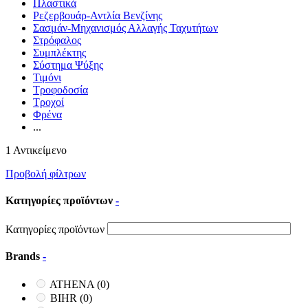
Πλαστικά
Ρεζερβουάρ-Αντλία Βενζίνης
Σασμάν-Μηχανισμός Αλλαγής Ταχυτήτων
Στρόφαλος
Συμπλέκτης
Σύστημα Ψύξης
Τιμόνι
Τροφοδοσία
Τροχοί
Φρένα
...
1 Αντικείμενο
Προβολή φίλτρων
Κατηγορίες προϊόντων
-
Κατηγορίες προϊόντων
Brands
-
ATHENA
(0)
BIHR
(0)