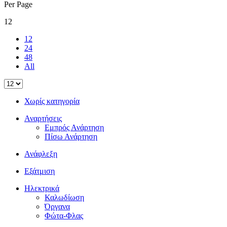
Per Page
12
12
24
48
All
Χωρίς κατηγορία
Αναρτήσεις
Εμπρός Ανάρτηση
Πίσω Ανάρτηση
Ανάφλεξη
Εξάτμιση
Ηλεκτρικά
Καλωδίωση
Όργανα
Φώτα-Φλας