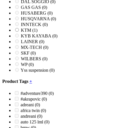
DAL SOGGIO
(0)
GAS GAS
(0)
HUSABERG
(0)
HUSQVARNA
(0)
INNTECK
(0)
KTM
(1)
KYB KAYABA
(0)
LAINER
(0)
MX-TECH
(0)
SKF
(0)
WILBERS
(0)
WP
(0)
Yss suspension
(0)
Product Tags
+
#adventure390
(0)
#akrapovic
(0)
adreani
(0)
africa twin
(0)
andreani
(0)
auto 125 lml
(0)
bmw
(0)