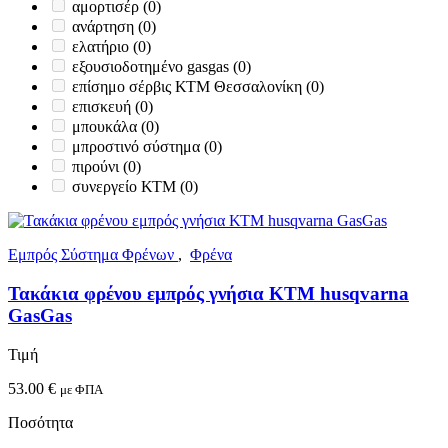
αμορτισέρ
(0)
ανάρτηση
(0)
ελατήριο
(0)
εξουσιοδοτημένο gasgas
(0)
επίσημο σέρβις ΚΤΜ Θεσσαλονίκη
(0)
επισκευή
(0)
μπουκάλα
(0)
μπροστινό σύστημα
(0)
πιρούνι
(0)
συνεργείο ΚΤΜ
(0)
Εμπρός Σύστημα Φρένων
,
Φρένα
Τακάκια φρένου εμπρός γνήσια ΚΤΜ husqvarna
GasGas
Τιμή
53.00
€
με ΦΠΑ
Ποσότητα