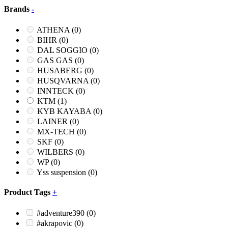
Brands
-
ATHENA
(0)
BIHR
(0)
DAL SOGGIO
(0)
GAS GAS
(0)
HUSABERG
(0)
HUSQVARNA
(0)
INNTECK
(0)
KTM
(1)
KYB KAYABA
(0)
LAINER
(0)
MX-TECH
(0)
SKF
(0)
WILBERS
(0)
WP
(0)
Yss suspension
(0)
Product Tags
+
#adventure390
(0)
#akrapovic
(0)