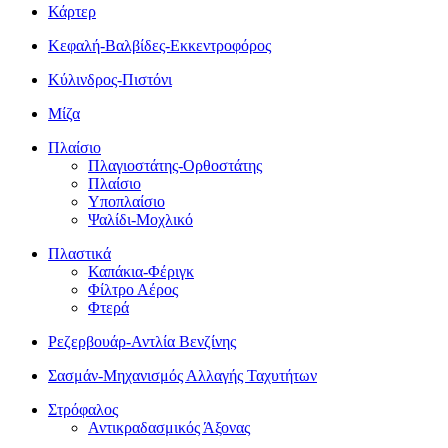
Κάρτερ
Κεφαλή-Βαλβίδες-Εκκεντροφόρος
Κύλινδρος-Πιστόνι
Μίζα
Πλαίσιο
Πλαγιοστάτης-Ορθοστάτης
Πλαίσιο
Υποπλαίσιο
Ψαλίδι-Μοχλικό
Πλαστικά
Καπάκια-Φέριγκ
Φίλτρο Αέρος
Φτερά
Ρεζερβουάρ-Αντλία Βενζίνης
Σασμάν-Μηχανισμός Αλλαγής Ταχυτήτων
Στρόφαλος
Αντικραδασμικός Άξονας