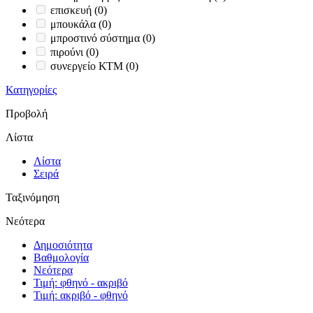
επισκευή
(0)
μπουκάλα
(0)
μπροστινό σύστημα
(0)
πιρούνι
(0)
συνεργείο ΚΤΜ
(0)
Κατηγορίες
Προβολή
Λίστα
Λίστα
Σειρά
Ταξινόμηση
Νεότερα
Δημοσιότητα
Βαθμολογία
Νεότερα
Τιμή: φθηνό - ακριβό
Τιμή: ακριβό - φθηνό