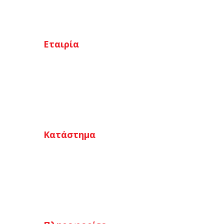
Εταιρία
Αρχική
Ποιοι είμαστε
Κατάστημα
Επικοινωνία
Κατάστημα
Ο λογαριασμός μου
Καλάθι
Αγαπημένα
Ταμείο