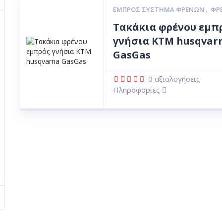
ΕΜΠΡΌΣ ΣΎΣΤΗΜΑ ΦΡΈΝΩΝ
,
ΦΡ
Τακάκια φρένου εμπ
γνήσια ΚΤΜ husqvar
GasGas
0
αξιολογήσεις
Πληροφορίες