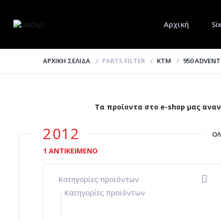
Αρχική
Si
ΑΡΧΙΚΉ ΣΕΛΊΔΑ
PARTS FILTER
KTM
950 ADVEN
Τα προϊοντα στο e-shop μας αναν
2012
ΌΛ
1 ΑΝΤΙΚΕΊΜΕΝΟ
Κατηγορίες προϊόντων
-
Κατηγορίες προϊόντων