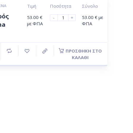
ΈΝΑ
Τιμή
Ποσότητα
Σύνολο
ρός
53.00
€
53.00
€
με
-
+
na
με ΦΠΑ
ΦΠΑ
ΠΡΟΣΘΉΚΗ ΣΤΟ
ΚΑΛΆΘΙ