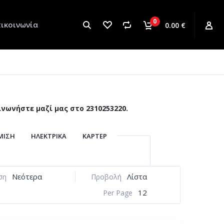
0
ικοινωνία
0.00 €
νωνήστε μαζί μας στο 2310253220.
ΜΙΣΗ
ΗΛΕΚΤΡΙΚΆ
ΚΆΡΤΕΡ
ΜΊΖΑ
ΠΛΑΊΣΙΟ
ΠΛΑΣΤΙΚΆ
ΉΣ ΤΑΧΥΤΉΤΩΝ
ΣΤΡΌΦΑΛΟΣ
Νεότερα
Λίστα
ση
Προβολή
ΦΟΔΟΣΊΑ
ΤΡΟΧΟΊ
ΦΡΈΝΑ
12
Per Page