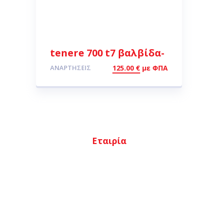
tenere 700 t7 βαλβίδα-
πιστόνι αμορτισέρ k-
ΑΝΑΡΤΉΣΕΙΣ
125.00
€
με ΦΠΑ
tech 2019>
Εταιρία
Αρχική
Ποιοι είμαστε
Κατάστημα
Επικοινωνία