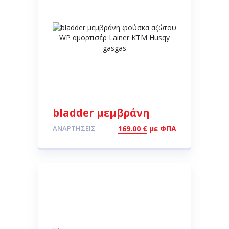
bladder μεμβράνη
φούσκα αζώτου WP
ΑΝΑΡΤΉΣΕΙΣ
169.00
€
με ΦΠΑ
αμορτισέρ Lainer ΚΤΜ
Husqy gasgas