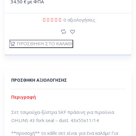
34.50
€
με ΦΠΑ
0
αξιολογήσεις
ΠΡΟΣΘΉΚΗ ΣΤΟ ΚΑΛΆΘΙ
ΠΡΟΣΘΉΚΗ ΑΞΙΟΛΌΓΗΣΗΣ
Περιγραφή
Σετ τσιμούχα-ξύστρα SKF πράσινη για πιρούνια
OHLINS 43 fork seal – dust. 43x55x11/14
**προσοχή** το κάθε σετ είναι για ένα καλάμι! Για