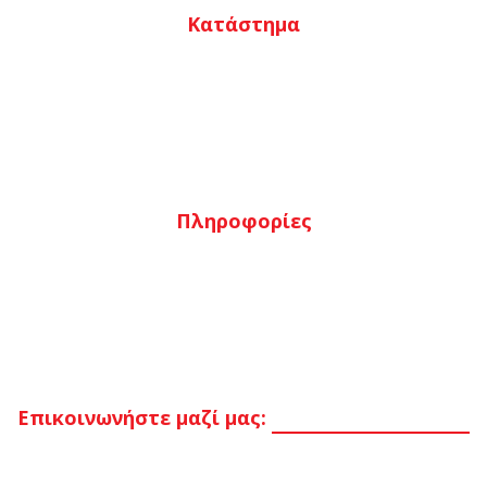
Κατάστημα
Ο λογαριασμός μου
Καλάθι
Αγαπημένα
Ταμείο
Πληροφορίες
Τρόποι πληρωμής
Τρόποι αποστολής
Επιστροφές
Όροι & προϋποθέσεις
Επικοινωνήστε μαζί μας:
Στείλτε μας μήνυμα