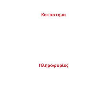
Κατάστημα
Ο λογαριασμός μου
Καλάθι
Αγαπημένα
Ταμείο
Πληροφορίες
Τρόποι πληρωμής
Τρόποι αποστολής
Επιστροφές
Όροι & προϋποθέσεις