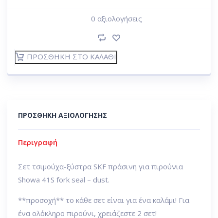
0
αξιολογήσεις
ΠΡΟΣΘΉΚΗ ΣΤΟ ΚΑΛΆΘΙ
ΠΡΟΣΘΉΚΗ ΑΞΙΟΛΌΓΗΣΗΣ
Περιγραφή
Σετ τσιμούχα-ξύστρα SKF πράσινη για πιρούνια
Showa 41S fork seal – dust.
**προσοχή** το κάθε σετ είναι για ένα καλάμι! Για
ένα ολόκληρο πιρούνι, χρειάζεστε 2 σετ!