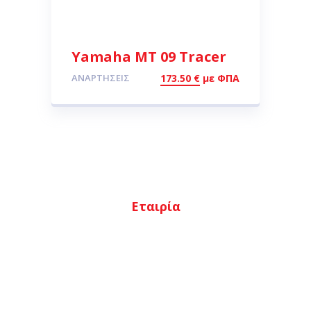
Yamaha MT 09 Tracer
15-16 ελατήρια
ΑΝΑΡΤΉΣΕΙΣ
173.50
€
με ΦΠΑ
πιρουνιού WILBERS
Zero Friction
Εταιρία
Αρχική
Ποιοι είμαστε
Κατάστημα
Επικοινωνία