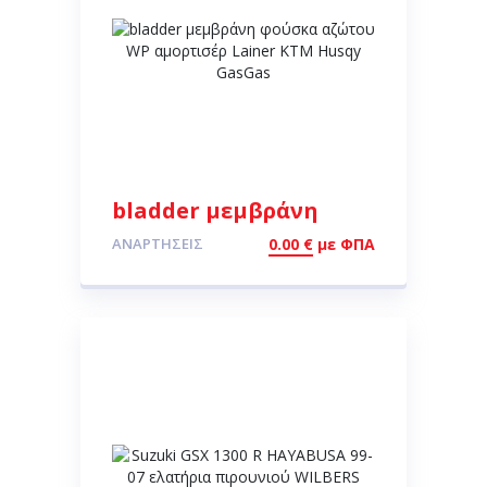
bladder μεμβράνη
φούσκα αζώτου WP
ΑΝΑΡΤΉΣΕΙΣ
0.00
€
με ΦΠΑ
αμορτισέρ Lainer ΚΤΜ
Husqy GasGas