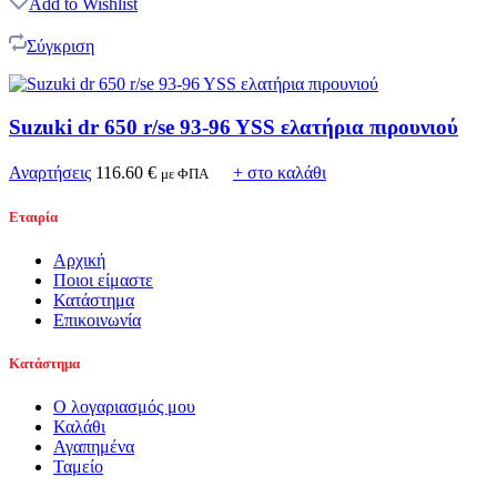
Add to Wishlist
Σύγκριση
Suzuki dr 650 r/se 93-96 YSS ελατήρια πιρουνιού
Αναρτήσεις
116.60
€
+ στο καλάθι
με ΦΠΑ
Εταιρία
Αρχική
Ποιοι είμαστε
Κατάστημα
Επικοινωνία
Κατάστημα
Ο λογαριασμός μου
Καλάθι
Αγαπημένα
Ταμείο