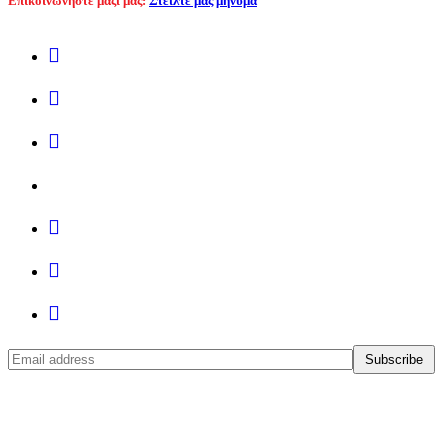
Επικοινωνήστε μαζί μας:
Στείλτε μας μήνυμα
© 2017 Sixdays! All Rights Reserved. Powered by