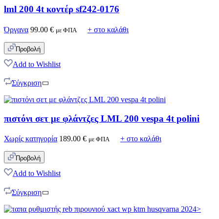
lml 200 4t κοντέρ sf242-0176
Όργανα
99.00
€
+ στο καλάθι
με ΦΠΑ
Προβολή
Add to Wishlist
Σύγκριση
πιστόνι σετ με φλάντζες LML 200 vespa 4t polini
Χωρίς κατηγορία
189.00
€
+ στο καλάθι
με ΦΠΑ
Προβολή
Add to Wishlist
Σύγκριση