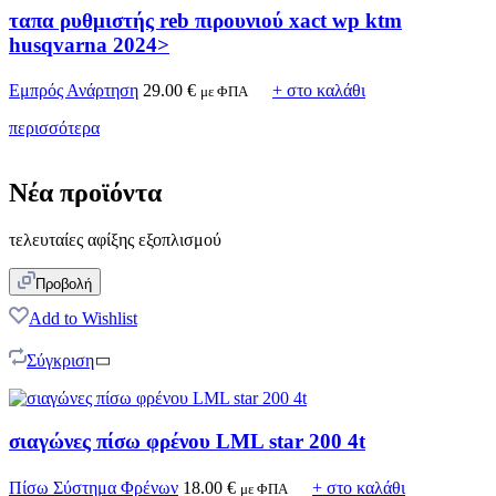
ταπα ρυθμιστής reb πιρουνιού xact wp ktm
husqvarna 2024>
Εμπρός Ανάρτηση
29.00
€
+ στο καλάθι
με ΦΠΑ
περισσότερα
Νέα προϊόντα
τελευταίες αφίξης εξοπλισμού
Προβολή
Add to Wishlist
Σύγκριση
σιαγώνες πίσω φρένου LML star 200 4t
Πίσω Σύστημα Φρένων
18.00
€
+ στο καλάθι
με ΦΠΑ