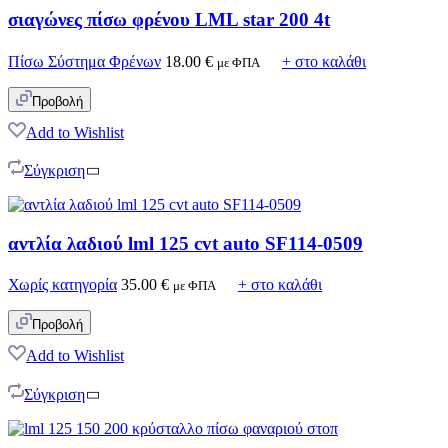
σιαγώνες πίσω φρένου LML star 200 4t
Πίσω Σύστημα Φρένων
18.00
€
+ στο καλάθι
με ΦΠΑ
Προβολή
Add to Wishlist
Σύγκριση
αντλία λαδιού lml 125 cvt auto SF114-0509
Χωρίς κατηγορία
35.00
€
+ στο καλάθι
με ΦΠΑ
Προβολή
Add to Wishlist
Σύγκριση