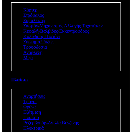
Κάρτερ
Στρόφαλος
Συμπλέκτης
Σασμάν-Μηχανισμός Αλλαγής Ταχυτήτων
Κεφαλή-Βαλβίδες-Εκκεντροφόρος
Κύλινδρος-Πιστόνι
Σύστημα Ψύξης
Τροφοδοσία
Ανάφλεξη
Μίζα
Πλαίσιο
Αναρτήσεις
Τροχοί
Φρένα
Εξάτμιση
Πλαίσιο
Ρεζερβουάρ-Αντλία Βενζίνης
Ηλεκτρικά