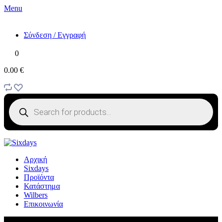
Menu
Σύνδεση / Εγγραφή
0
0.00 €
Products
search
Αρχική
Sixdays
Προϊόντα
Κατάστημα
Wilbers
Επικοινωνία