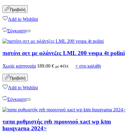
Προβολή
Add to Wishlist
Σύγκριση
πιστόνι σετ με φλάντζες LML 200 vespa 4t polini
Χωρίς κατηγορία
189.00
€
+ στο καλάθι
με ΦΠΑ
Προβολή
Add to Wishlist
Σύγκριση
ταπα ρυθμιστής reb πιρουνιού xact wp ktm
husqvarna 2024>