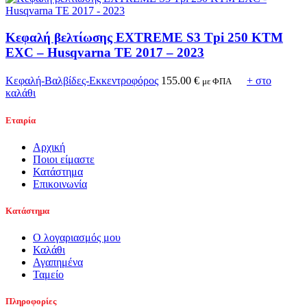
Kεφαλή βελτίωσης EXTREME S3 Tpi 250 KTM
EXC – Husqvarna TE 2017 – 2023
Κεφαλή-Βαλβίδες-Εκκεντροφόρος
155.00
€
+ στο
με ΦΠΑ
καλάθι
Εταιρία
Αρχική
Ποιοι είμαστε
Κατάστημα
Επικοινωνία
Κατάστημα
Ο λογαριασμός μου
Καλάθι
Αγαπημένα
Ταμείο
Πληροφορίες