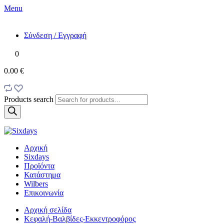
Menu
Σύνδεση / Εγγραφή
0
0.00 €
Products search
Αρχική
Sixdays
Προϊόντα
Κατάστημα
Wilbers
Επικοινωνία
Αρχική σελίδα
Κεφαλή-Βαλβίδες-Εκκεντροφόρος