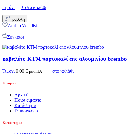
Τιμόνι
+ στο καλάθι
Προβολή
Add to Wishlist
Σύγκριση
καβαλέτο ΚΤΜ πορτοκαλί cnc αλουμινίου brembo
Τιμόνι
0.00
€
+ στο καλάθι
με ΦΠΑ
Εταιρία
Αρχική
Ποιοι είμαστε
Κατάστημα
Επικοινωνία
Κατάστημα