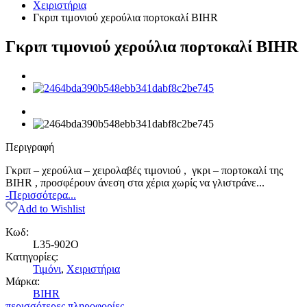
Χειριστήρια
Γκριπ τιμονιού χερούλια πορτοκαλί BIHR
Γκριπ τιμονιού χερούλια πορτοκαλί BIHR
Περιγραφή
Γκριπ – χερούλια – χειρολαβές τιμονιού , γκρι – πορτοκαλί της
BIHR , προσφέρουν άνεση στα χέρια χωρίς να γλιστράνε...
-Περισσότερα...
Add to Wishlist
Κωδ:
L35-902O
Κατηγορίες:
Τιμόνι
,
Χειριστήρια
Μάρκα:
BIHR
περισσότερες πληροφορίες