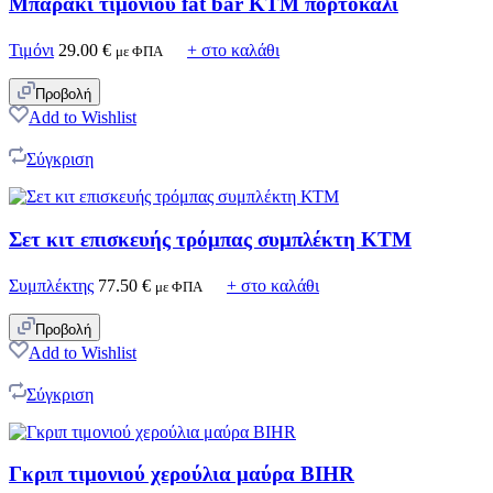
Μπαράκι τιμονιού fat bar KTM πορτοκαλί
Τιμόνι
29.00
€
+ στο καλάθι
με ΦΠΑ
Προβολή
Add to Wishlist
Σύγκριση
Σετ κιτ επισκευής τρόμπας συμπλέκτη ΚΤΜ
Συμπλέκτης
77.50
€
+ στο καλάθι
με ΦΠΑ
Προβολή
Add to Wishlist
Σύγκριση
Γκριπ τιμονιού χερούλια μαύρα BIHR