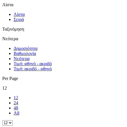
Λίστα
Λίστα
Σειρά
Ταξινόμηση
Νεότερα
Δημοσιότητα
Βαθμολογία
Νεότερα
Τιμή: φθηνό - ακριβό
Τιμή: ακριβό - φθηνό
Per Page
12
12
24
48
All