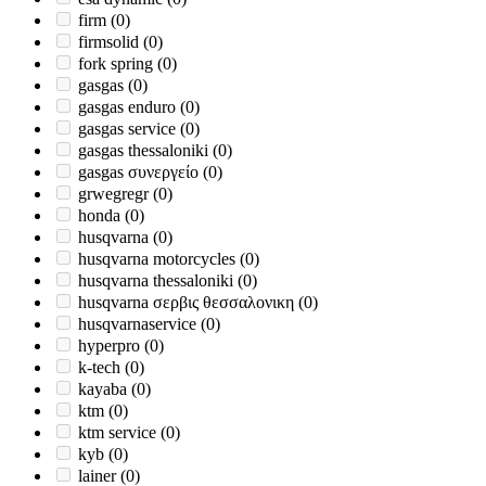
firm
(0)
firmsolid
(0)
fork spring
(0)
gasgas
(0)
gasgas enduro
(0)
gasgas service
(0)
gasgas thessaloniki
(0)
gasgas συνεργείο
(0)
grwegregr
(0)
honda
(0)
husqvarna
(0)
husqvarna motorcycles
(0)
husqvarna thessaloniki
(0)
husqvarna σερβις θεσσαλονικη
(0)
husqvarnaservice
(0)
hyperpro
(0)
k-tech
(0)
kayaba
(0)
ktm
(0)
ktm service
(0)
kyb
(0)
lainer
(0)