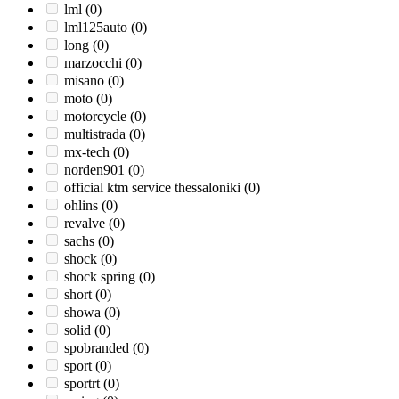
lml
(0)
lml125auto
(0)
long
(0)
marzocchi
(0)
misano
(0)
moto
(0)
motorcycle
(0)
multistrada
(0)
mx-tech
(0)
norden901
(0)
official ktm service thessaloniki
(0)
ohlins
(0)
revalve
(0)
sachs
(0)
shock
(0)
shock spring
(0)
short
(0)
showa
(0)
solid
(0)
spobranded
(0)
sport
(0)
sportrt
(0)