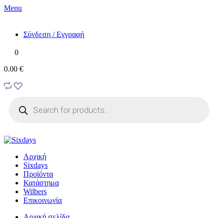
Menu
Σύνδεση / Εγγραφή
0
0.00 €
Products
search
Αρχική
Sixdays
Προϊόντα
Κατάστημα
Wilbers
Επικοινωνία
Αρχική σελίδα