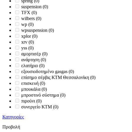
spring
(0)
suspension
(0)
TFX
(0)
wilbers
(0)
wp
(0)
wpsuspension
(0)
xplor
(0)
xrv
(0)
yss
(0)
αμορτισέρ
(0)
ανάρτηση
(0)
ελατήριο
(0)
εξουσιοδοτημένο gasgas
(0)
επίσημο σέρβις ΚΤΜ Θεσσαλονίκη
(0)
επισκευή
(0)
μπουκάλα
(0)
μπροστινό σύστημα
(0)
πιρούνι
(0)
συνεργείο ΚΤΜ
(0)
Κατηγορίες
Προβολή