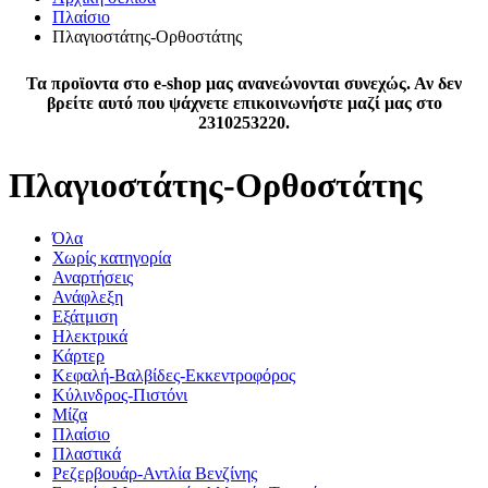
Πλαίσιο
Πλαγιοστάτης-Ορθοστάτης
Τα προϊοντα στο e-shop μας ανανεώνονται συνεχώς. Αν δεν
βρείτε αυτό που ψάχνετε επικοινωνήστε μαζί μας στο
2310253220.
Πλαγιοστάτης-Ορθοστάτης
Όλα
Χωρίς κατηγορία
Αναρτήσεις
Ανάφλεξη
Εξάτμιση
Ηλεκτρικά
Κάρτερ
Κεφαλή-Βαλβίδες-Εκκεντροφόρος
Κύλινδρος-Πιστόνι
Μίζα
Πλαίσιο
Πλαστικά
Ρεζερβουάρ-Αντλία Βενζίνης