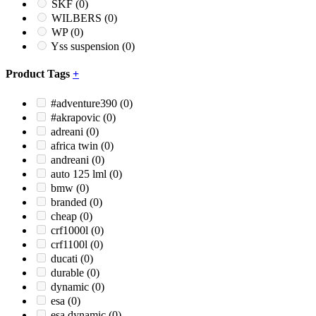
SKF
(0)
WILBERS
(0)
WP
(0)
Yss suspension
(0)
Product Tags
+
#adventure390
(0)
#akrapovic
(0)
adreani
(0)
africa twin
(0)
andreani
(0)
auto 125 lml
(0)
bmw
(0)
branded
(0)
cheap
(0)
crf1000l
(0)
crf1100l
(0)
ducati
(0)
durable
(0)
dynamic
(0)
esa
(0)
esa dynamic
(0)