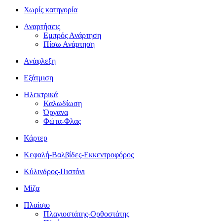
Χωρίς κατηγορία
Αναρτήσεις
Εμπρός Ανάρτηση
Πίσω Ανάρτηση
Ανάφλεξη
Εξάτμιση
Ηλεκτρικά
Καλωδίωση
Όργανα
Φώτα-Φλας
Κάρτερ
Κεφαλή-Βαλβίδες-Εκκεντροφόρος
Κύλινδρος-Πιστόνι
Μίζα
Πλαίσιο
Πλαγιοστάτης-Ορθοστάτης