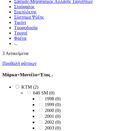
Σασμάν-Μηχανισμός Αλλαγής Ταχυτήτων
Στρόφαλος
Συμπλέκτης
Σύστημα Ψύξης
Τιμόνι
Τροφοδοσία
Τροχοί
Φρένα
...
3 Αντικείμενα
Προβολή φίλτρων
Μάρκα+Μοντέλο+Έτος
-
KTM
(2)
640 SM
(0)
1998
(0)
1999
(0)
2000
(0)
2001
(0)
2002
(0)
2003
(0)