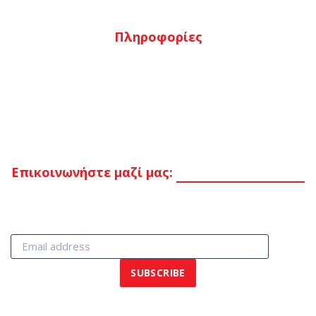
Πληροφορίες
Τρόποι πληρωμής
Τρόποι αποστολής
Επιστροφές
Όροι & προϋποθέσεις
Επικοινωνήστε μαζί μας:
Στείλτε μας μήνυμα
© 2017 Sixdays! All Rights Reserved. Powered by