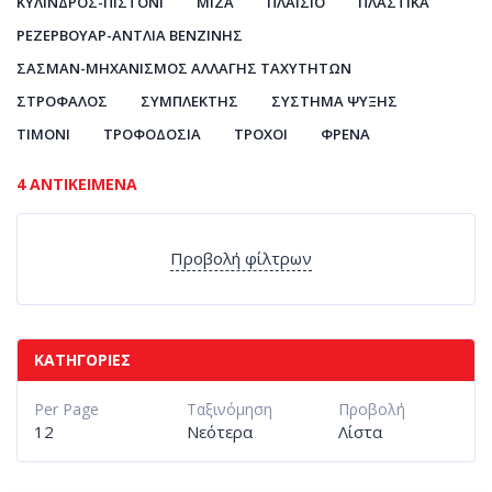
ΚΎΛΙΝΔΡΟΣ-ΠΙΣΤΌΝΙ
ΜΊΖΑ
ΠΛΑΊΣΙΟ
ΠΛΑΣΤΙΚΆ
ΡΕΖΕΡΒΟΥΆΡ-ΑΝΤΛΊΑ ΒΕΝΖΊΝΗΣ
ΣΑΣΜΆΝ-ΜΗΧΑΝΙΣΜΌΣ ΑΛΛΑΓΉΣ ΤΑΧΥΤΉΤΩΝ
ΣΤΡΌΦΑΛΟΣ
ΣΥΜΠΛΈΚΤΗΣ
ΣΎΣΤΗΜΑ ΨΎΞΗΣ
ΤΙΜΌΝΙ
ΤΡΟΦΟΔΟΣΊΑ
ΤΡΟΧΟΊ
ΦΡΈΝΑ
4 ΑΝΤΙΚΕΊΜΕΝΑ
Προβολή φίλτρων
ΚΑΤΗΓΟΡΊΕΣ
Per Page
Ταξινόμηση
Προβολή
12
Νεότερα
Λίστα