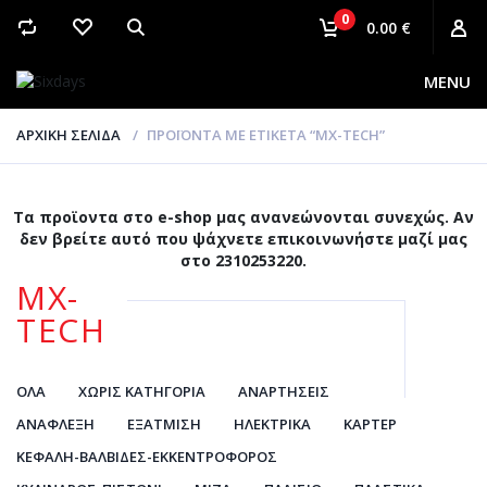
0
0.00 €
MENU
ΑΡΧΙΚΉ ΣΕΛΊΔΑ
ΠΡΟΪΌΝΤΑ ΜΕ ΕΤΙΚΈΤΑ “MX-TECH”
Τα προϊοντα στο e-shop μας ανανεώνονται συνεχώς. Αν
δεν βρείτε αυτό που ψάχνετε επικοινωνήστε μαζί μας
στο 2310253220.
MX-
TECH
ΌΛΑ
ΧΩΡΊΣ ΚΑΤΗΓΟΡΊΑ
ΑΝΑΡΤΉΣΕΙΣ
ΑΝΆΦΛΕΞΗ
ΕΞΆΤΜΙΣΗ
ΗΛΕΚΤΡΙΚΆ
ΚΆΡΤΕΡ
ΚΕΦΑΛΉ-ΒΑΛΒΊΔΕΣ-ΕΚΚΕΝΤΡΟΦΌΡΟΣ