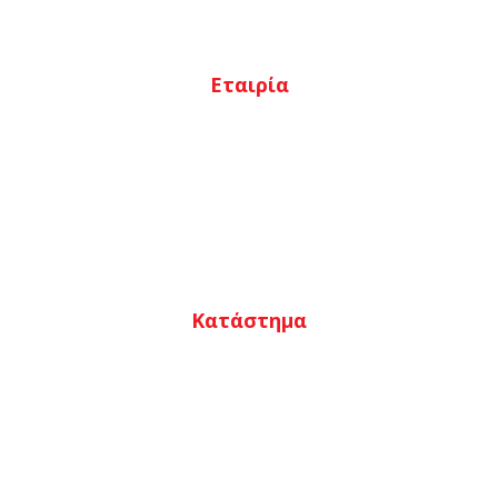
Εταιρία
Αρχική
Ποιοι είμαστε
Κατάστημα
Επικοινωνία
Κατάστημα
Ο λογαριασμός μου
Καλάθι
Αγαπημένα
Ταμείο