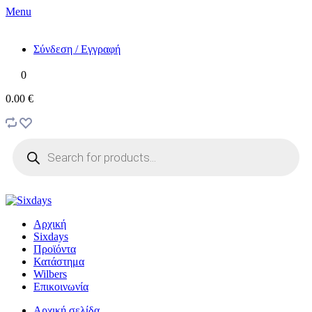
Menu
Σύνδεση / Εγγραφή
0
0.00 €
Products
search
Αρχική
Sixdays
Προϊόντα
Κατάστημα
Wilbers
Επικοινωνία
Αρχική σελίδα