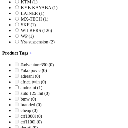
KTM
(1)
KYB KAYABA
(1)
LAINER
(1)
MX-TECH
(1)
SKF
(1)
WILBERS
(126)
WP
(1)
Yss suspension
(2)
Product Tags
+
#adventure390
(0)
#akrapovic
(0)
adreani
(0)
africa twin
(0)
andreani
(1)
auto 125 lml
(0)
bmw
(0)
branded
(0)
cheap
(0)
crf1000l
(0)
crf1100l
(0)
ducati
(0)