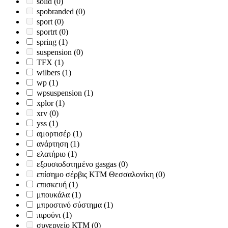
solid
(0)
spobranded
(0)
sport
(0)
sportrt
(0)
spring
(1)
suspension
(0)
TFX
(1)
wilbers
(1)
wp
(1)
wpsuspension
(1)
xplor
(1)
xrv
(0)
yss
(1)
αμορτισέρ
(1)
ανάρτηση
(1)
ελατήριο
(1)
εξουσιοδοτημένο gasgas
(0)
επίσημο σέρβις ΚΤΜ Θεσσαλονίκη
(0)
επισκευή
(1)
μπουκάλα
(1)
μπροστινό σύστημα
(1)
πιρούνι
(1)
συνεργείο ΚΤΜ
(0)