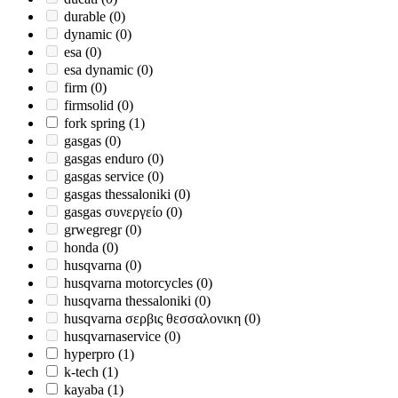
durable
(0)
dynamic
(0)
esa
(0)
esa dynamic
(0)
firm
(0)
firmsolid
(0)
fork spring
(1)
gasgas
(0)
gasgas enduro
(0)
gasgas service
(0)
gasgas thessaloniki
(0)
gasgas συνεργείο
(0)
grwegregr
(0)
honda
(0)
husqvarna
(0)
husqvarna motorcycles
(0)
husqvarna thessaloniki
(0)
husqvarna σερβις θεσσαλονικη
(0)
husqvarnaservice
(0)
hyperpro
(1)
k-tech
(1)
kayaba
(1)