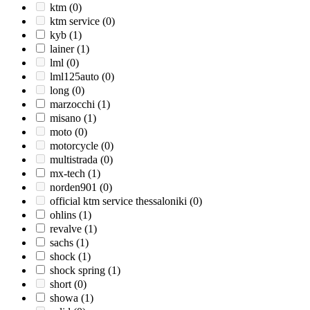
ktm
(0)
ktm service
(0)
kyb
(1)
lainer
(1)
lml
(0)
lml125auto
(0)
long
(0)
marzocchi
(1)
misano
(1)
moto
(0)
motorcycle
(0)
multistrada
(0)
mx-tech
(1)
norden901
(0)
official ktm service thessaloniki
(0)
ohlins
(1)
revalve
(1)
sachs
(1)
shock
(1)
shock spring
(1)
short
(0)
showa
(1)