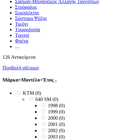
Σασμάν-Μηχανισμός Αλλαγής Ταχυτήτων
Στρόφαλος
Συμπλέκτης
Σύστημα Ψύξης
Τιμόνι
Τροφοδοσία
Τροχοί
Φρένα
...
126 Αντικείμενα
Προβολή φίλτρων
Μάρκα+Μοντέλο+Έτος
-
KTM
(0)
640 SM
(0)
1998
(0)
1999
(0)
2000
(0)
2001
(0)
2002
(0)
2003
(0)