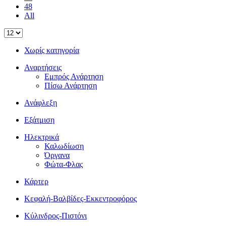
48
All
Χωρίς κατηγορία
Αναρτήσεις
Εμπρός Ανάρτηση
Πίσω Ανάρτηση
Ανάφλεξη
Εξάτμιση
Ηλεκτρικά
Καλωδίωση
Όργανα
Φώτα-Φλας
Κάρτερ
Κεφαλή-Βαλβίδες-Εκκεντροφόρος
Κύλινδρος-Πιστόνι