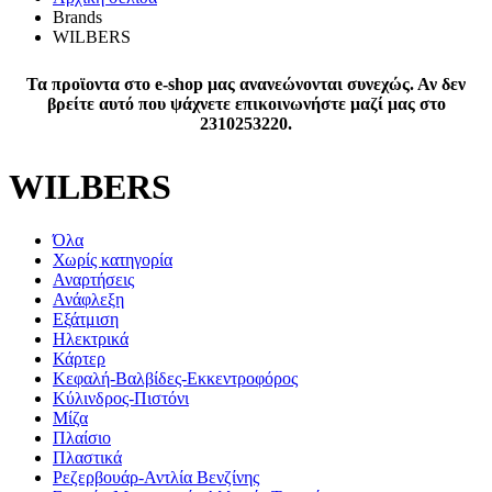
Brands
WILBERS
Τα προϊοντα στο e-shop μας ανανεώνονται συνεχώς. Αν δεν
βρείτε αυτό που ψάχνετε επικοινωνήστε μαζί μας στο
2310253220.
WILBERS
Όλα
Χωρίς κατηγορία
Αναρτήσεις
Ανάφλεξη
Εξάτμιση
Ηλεκτρικά
Κάρτερ
Κεφαλή-Βαλβίδες-Εκκεντροφόρος
Κύλινδρος-Πιστόνι
Μίζα
Πλαίσιο
Πλαστικά
Ρεζερβουάρ-Αντλία Βενζίνης