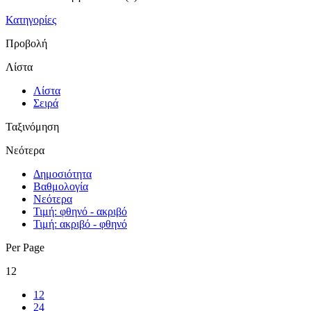
Κατηγορίες
Προβολή
Λίστα
Λίστα
Σειρά
Ταξινόμηση
Νεότερα
Δημοσιότητα
Βαθμολογία
Νεότερα
Τιμή: φθηνό - ακριβό
Τιμή: ακριβό - φθηνό
Per Page
12
12
24