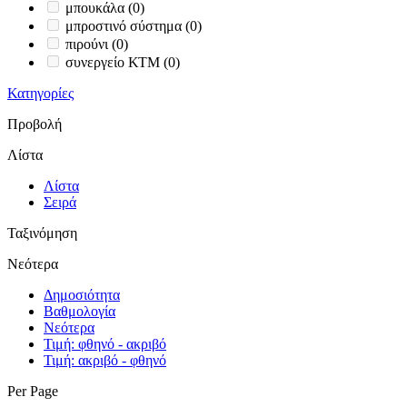
μπουκάλα
(0)
μπροστινό σύστημα
(0)
πιρούνι
(0)
συνεργείο ΚΤΜ
(0)
Κατηγορίες
Προβολή
Λίστα
Λίστα
Σειρά
Ταξινόμηση
Νεότερα
Δημοσιότητα
Βαθμολογία
Νεότερα
Τιμή: φθηνό - ακριβό
Τιμή: ακριβό - φθηνό
Per Page