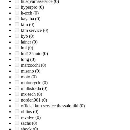
husqvarnaservice
(0)
hyperpro
(0)
k-tech
(0)
kayaba
(0)
ktm
(0)
ktm service
(0)
kyb
(0)
lainer
(0)
lml
(0)
lml125auto
(0)
long
(0)
marzocchi
(0)
misano
(0)
moto
(0)
motorcycle
(0)
multistrada
(0)
mx-tech
(0)
norden901
(0)
official ktm service thessaloniki
(0)
ohlins
(0)
revalve
(0)
sachs
(0)
shock
(0)