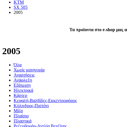
KTM
SX 505
2005
Τα προϊοντα στο e-shop μας α
2005
Όλα
Χωρίς κατηγορία
Αναρτήσεις
Ανάφλεξη
Εξάτμιση
Ηλεκτρικά
Κάρτερ
Κεφαλή-Βαλβίδες-Εκκεντροφόρος
Κύλινδρος-Πιστόνι
Μίζα
Πλαίσιο
Πλαστικά
Ρεζερβουάρ-Αντλία Βενζίνης