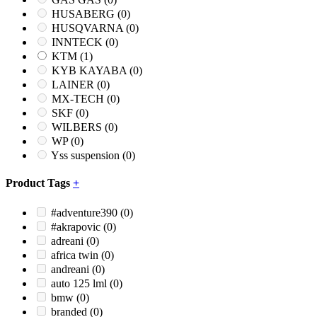
HUSABERG
(0)
HUSQVARNA
(0)
INNTECK
(0)
KTM
(1)
KYB KAYABA
(0)
LAINER
(0)
MX-TECH
(0)
SKF
(0)
WILBERS
(0)
WP
(0)
Yss suspension
(0)
Product Tags
+
#adventure390
(0)
#akrapovic
(0)
adreani
(0)
africa twin
(0)
andreani
(0)
auto 125 lml
(0)
bmw
(0)
branded
(0)