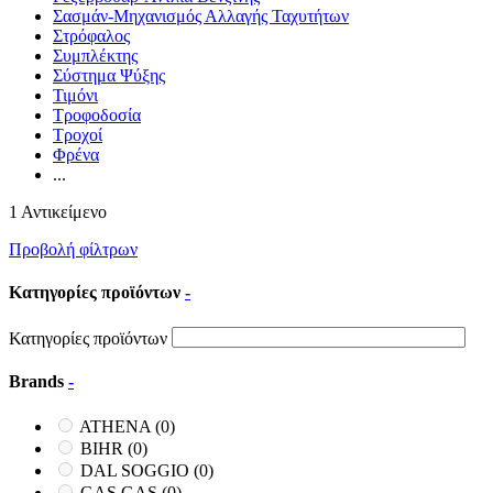
Σασμάν-Μηχανισμός Αλλαγής Ταχυτήτων
Στρόφαλος
Συμπλέκτης
Σύστημα Ψύξης
Τιμόνι
Τροφοδοσία
Τροχοί
Φρένα
...
1 Αντικείμενο
Προβολή φίλτρων
Κατηγορίες προϊόντων
-
Κατηγορίες προϊόντων
Brands
-
ATHENA
(0)
BIHR
(0)
DAL SOGGIO
(0)
GAS GAS
(0)