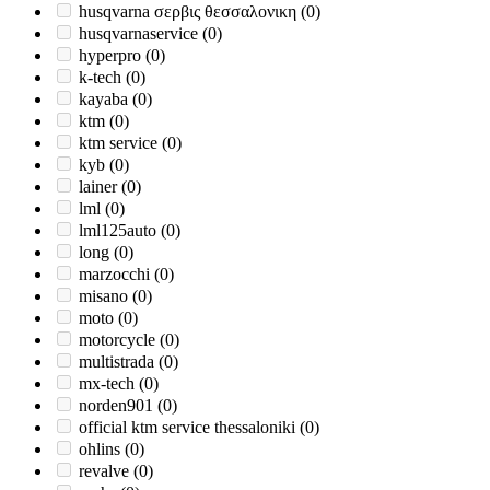
husqvarna σερβις θεσσαλονικη
(0)
husqvarnaservice
(0)
hyperpro
(0)
k-tech
(0)
kayaba
(0)
ktm
(0)
ktm service
(0)
kyb
(0)
lainer
(0)
lml
(0)
lml125auto
(0)
long
(0)
marzocchi
(0)
misano
(0)
moto
(0)
motorcycle
(0)
multistrada
(0)
mx-tech
(0)
norden901
(0)
official ktm service thessaloniki
(0)
ohlins
(0)
revalve
(0)