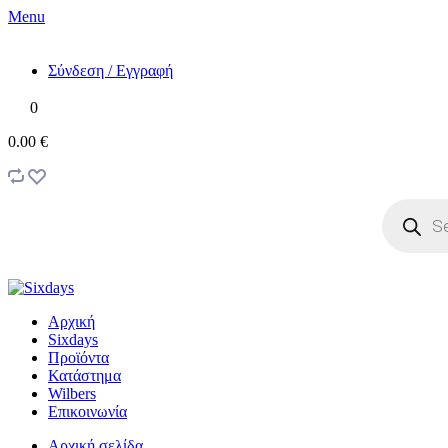
Menu
Σύνδεση / Εγγραφή
0
0.00 €
Products
search
Αρχική
Sixdays
Προϊόντα
Κατάστημα
Wilbers
Επικοινωνία
Αρχική σελίδα