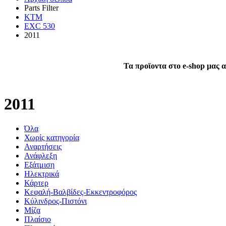
Parts Filter
KTM
EXC 530
2011
Τα προϊοντα στο e-shop μας α
2011
Όλα
Χωρίς κατηγορία
Αναρτήσεις
Ανάφλεξη
Εξάτμιση
Ηλεκτρικά
Κάρτερ
Κεφαλή-Βαλβίδες-Εκκεντροφόρος
Κύλινδρος-Πιστόνι
Μίζα
Πλαίσιο