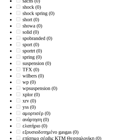
sachs
(0)
shock
(0)
shock spring
(0)
short
(0)
showa
(0)
solid
(0)
spobranded
(0)
sport
(0)
sportrt
(0)
spring
(0)
suspension
(0)
TFX
(0)
wilbers
(0)
wp
(0)
wpsuspension
(0)
xplor
(0)
xrv
(0)
yss
(0)
αμορτισέρ
(0)
ανάρτηση
(0)
ελατήριο
(0)
εξουσιοδοτημένο gasgas
(0)
επίσημο σέρβις ΚΤΜ Θεσσαλονίκη
(0)