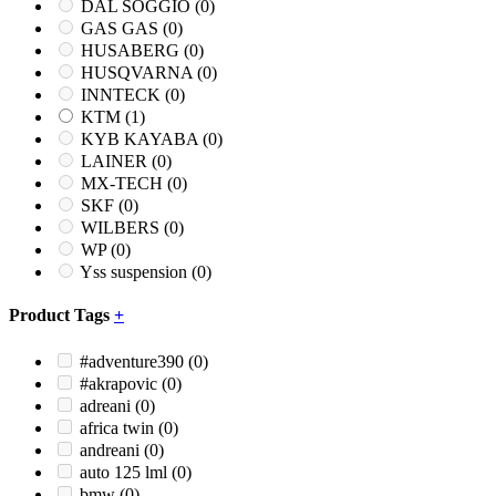
DAL SOGGIO
(0)
GAS GAS
(0)
HUSABERG
(0)
HUSQVARNA
(0)
INNTECK
(0)
KTM
(1)
KYB KAYABA
(0)
LAINER
(0)
MX-TECH
(0)
SKF
(0)
WILBERS
(0)
WP
(0)
Yss suspension
(0)
Product Tags
+
#adventure390
(0)
#akrapovic
(0)
adreani
(0)
africa twin
(0)
andreani
(0)
auto 125 lml
(0)
bmw
(0)