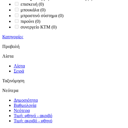
επισκευή
(0)
μπουκάλα
(0)
μπροστινό σύστημα
(0)
πιρούνι
(0)
συνεργείο ΚΤΜ
(0)
Κατηγορίες
Προβολή
Λίστα
Λίστα
Σειρά
Ταξινόμηση
Νεότερα
Δημοσιότητα
Βαθμολογία
Νεότερα
Τιμή: φθηνό - ακριβό
Τιμή: ακριβό - φθηνό