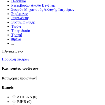
Πλαστικά
Ρεζερβουάρ-Αντλία Βενζίνης
Σασμάν-Μηχανισμός Αλλαγής Ταχυτήτων
Στρόφαλος
Συμπλέκτης
Σύστημα Ψύξης
Τιμόνι
Τροφοδοσία
Τροχοί
Φρένα
...
1 Αντικείμενο
Προβολή φίλτρων
Κατηγορίες προϊόντων
-
Κατηγορίες προϊόντων
Brands
-
ATHENA
(0)
BIHR
(0)